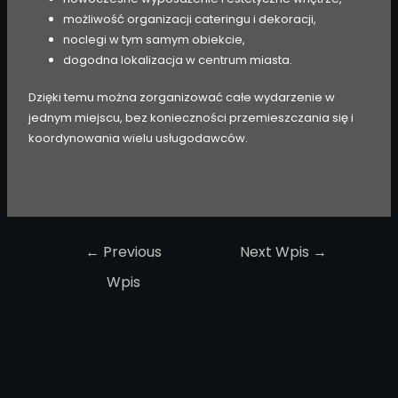
możliwość organizacji cateringu i dekoracji,
noclegi w tym samym obiekcie,
dogodna lokalizacja w centrum miasta.
Dzięki temu można zorganizować całe wydarzenie w
jednym miejscu, bez konieczności przemieszczania się i
koordynowania wielu usługodawców.
←
Previous
Next Wpis
→
Wpis