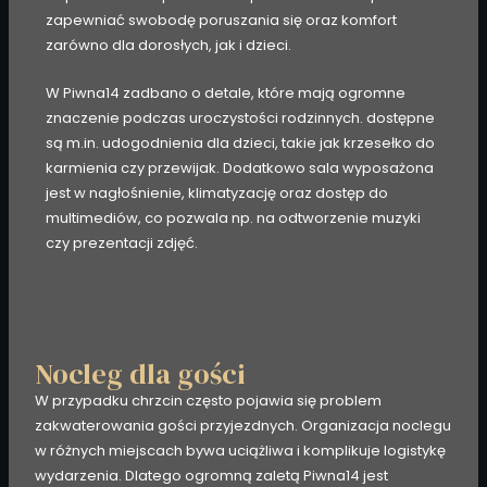
zapewniać swobodę poruszania się oraz komfort
zarówno dla dorosłych, jak i dzieci.
W Piwna14 zadbano o detale, które mają ogromne
znaczenie podczas uroczystości rodzinnych. dostępne
są m.in. udogodnienia dla dzieci, takie jak krzesełko do
karmienia czy przewijak. Dodatkowo sala wyposażona
jest w nagłośnienie, klimatyzację oraz dostęp do
multimediów, co pozwala np. na odtworzenie muzyki
czy prezentacji zdjęć.
Nocleg dla gości
W przypadku chrzcin często pojawia się problem
zakwaterowania gości przyjezdnych. Organizacja noclegu
w różnych miejscach bywa uciążliwa i komplikuje logistykę
wydarzenia. Dlatego ogromną zaletą Piwna14 jest