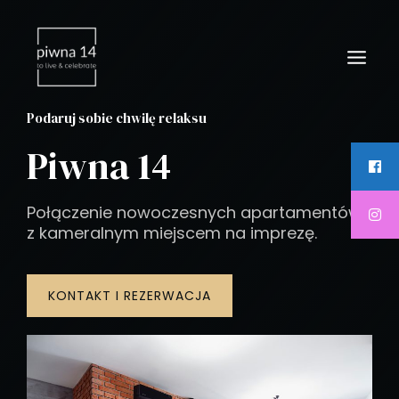
Skip
MAIN
to
MEN
content
Podaruj sobie chwilę relaksu
Piwna 14
Połączenie nowoczesnych apartamentów
z kameralnym miejscem na imprezę.
KONTAKT I REZERWACJA