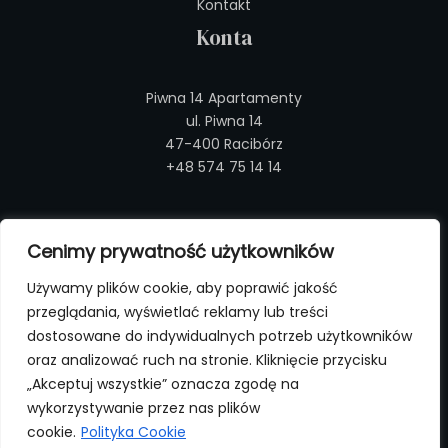
Kontakt
Konta
Piwna 14 Apartamenty
ul. Piwna 14
47-400 Racibórz
+48 574 75 14 14
Regulaminy
Cenimy prywatność użytkowników
Regulamin sali bankietowej
Używamy plików cookie, aby poprawić jakość
Regulamin noclegów
przeglądania, wyświetlać reklamy lub treści
Polityka Prywatności
dostosowane do indywidualnych potrzeb użytkowników
oraz analizować ruch na stronie. Kliknięcie przycisku
„Akceptuj wszystkie” oznacza zgodę na
wykorzystywanie przez nas plików
Copyright © 2026 Piwna14 - Noclegi i sala bankietowa
cookie.
Polityka Cookie
Racibórz