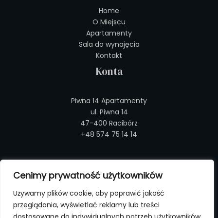
Home
O Miejscu
Apartamenty
Sala do wynajęcia
Kontakt
Konta
Piwna 14 Apartamenty
ul. Piwna 14
47-400 Racibórz
+48 574 75 14 14
Regulaminy
Cenimy prywatność użytkowników
Regulamin sali bankietowej
Używamy plików cookie, aby poprawić jakość
Regulamin noclegów
przeglądania, wyświetlać reklamy lub treści
Polityka Prywatności
dostosowane do indywidualnych potrzeb użytkowników